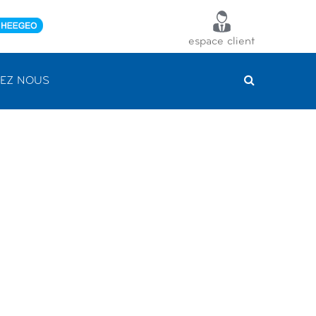
espace client
EZ NOUS