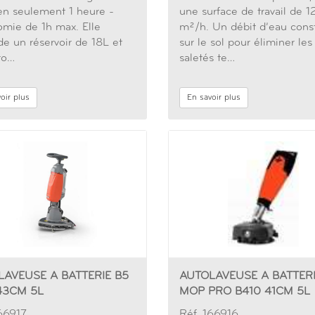
n seulement 1 heure -
une surface de travail de 1
omie de 1h max. Elle
m²/h. Un débit d’eau cons
e un réservoir de 18L et
sur le sol pour éliminer les
ro…
saletés te…
oir plus
En savoir plus
LAVEUSE A BATTERIE B5
AUTOLAVEUSE A BATTER
43CM 5L
MOP PRO B410 41CM 5L
166917
Réf. 166916