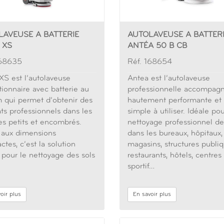
LAVEUSE A BATTERIE
AUTOLAVEUSE A BATTER
 XS
ANTÉA 50 B CB
168635
Réf. 168654
XS est l’autolaveuse
Antea est l’autolaveuse
tionnaire avec batterie au
professionnelle accompag
m qui permet d’obtenir des
hautement performante et
ats professionnels dans les
simple à utiliser. Idéale pou
s petits et encombrés.
nettoyage professionnel de
 aux dimensions
dans les bureaux, hôpitaux,
tes, c’est la solution
magasins, structures publiq
 pour le nettoyage des sols
restaurants, hôtels, centres
sportif…
oir plus
En savoir plus