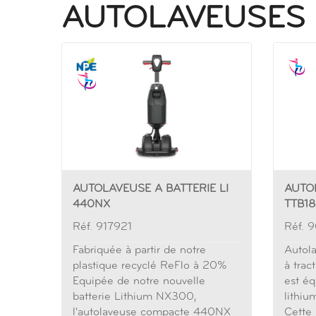
AUTOLAVEUSES
AUTOLAVEUSE A BATTERIE LI
AUTOL
440NX
TTB1
Réf. 917921
Réf. 
Fabriquée à partir de notre
Autol
plastique recyclé ReFlo à 20%
à trac
Equipée de notre nouvelle
est éq
batterie Lithium NX300,
lithi
l'autolaveuse compacte 440NX
Cette 