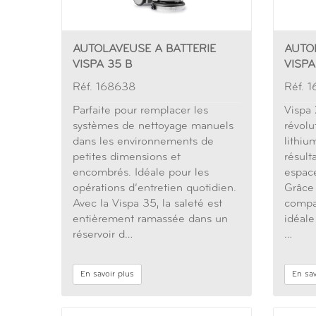
AUTOLAVEUSE A BATTERIE
AUTO
VISPA 35 B
VISPA
Réf. 168638
Réf. 
Parfaite pour remplacer les
Vispa 
systèmes de nettoyage manuels
révolu
dans les environnements de
lithiu
petites dimensions et
résult
encombrés. Idéale pour les
espace
opérations d’entretien quotidien.
Grâce
Avec la Vispa 35, la saleté est
compac
entièrement ramassée dans un
idéale
réservoir d…
…
En savoir plus
En sav