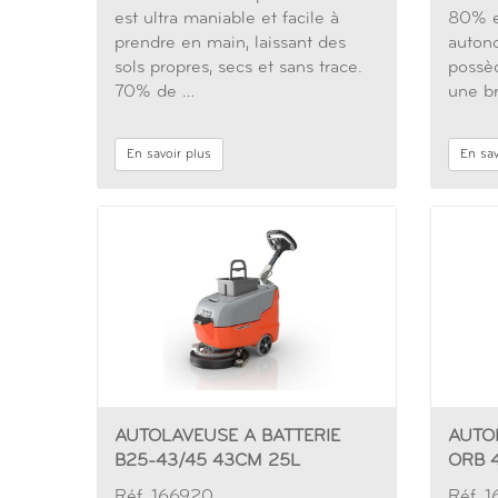
est ultra maniable et facile à
80% e
prendre en main, laissant des
auton
sols propres, secs et sans trace.
possèd
70% de …
une b
En savoir plus
En sav
AUTOLAVEUSE A BATTERIE
AUTO
B25-43/45 43CM 25L
ORB 
Réf. 166920
Réf. 