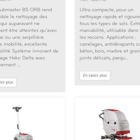
rubmaster B5 ORB rend
Ultra compacte, pour un
ible le nettoyage des
nettoyage rapide et rigour
qui auparavant ne
tous les types de sols. Ext
ent être atteintes qu‘avec
maniabilité, utilisable dans
ai ou une serpillière.
les recoins. Applications :
 mobilité, excellente
carrelages, antidérapants cu
ilité Système innovant de
béton, bois, marbre et grani
yage Hako Delta avec
joints délicats, parqu…
înement …
En savoir plus
oir plus