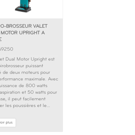
RO-BROSSEUR VALET
 MOTOR UPRIGHT A
E
169250
et Dual Motor Upright est
irobrosseur puissant
é de deux moteurs pour
erformance maximale. Avec
uissance de 800 watts
'aspiration et 50 watts pour
sse, il peut facilement
er les poussières et le…
oir plus