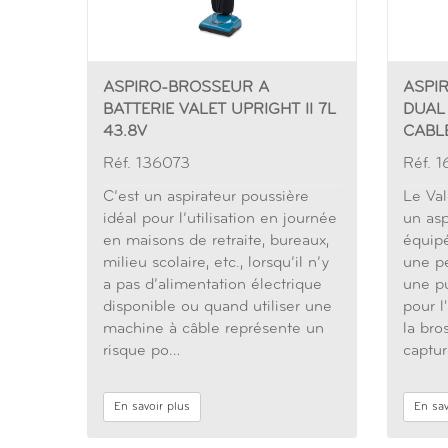
ASPIRO-BROSSEUR A
ASPI
BATTERIE VALET UPRIGHT II 7L
DUAL
43.8V
CABL
Réf. 136073
Réf. 
C’est un aspirateur poussière
Le Val
idéal pour l’utilisation en journée
un asp
en maisons de retraite, bureaux,
équip
milieu scolaire, etc., lorsqu’il n’y
une p
a pas d’alimentation électrique
une p
disponible ou quand utiliser une
pour l
machine à câble représente un
la bro
risque po…
captur
En savoir plus
En sav