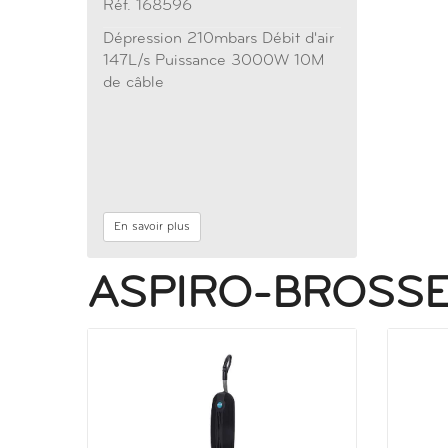
Réf. 168596
Dépression 210mbars Débit d'air
147L/s Puissance 3000W 10M
de câble
En savoir plus
ASPIRO-BROSS