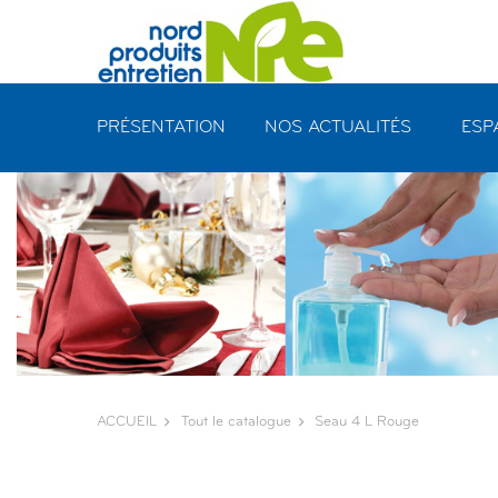
Panneau de gestion des cookies
PRÉSENTATION
NOS ACTUALITÉS
ESP
ACCUEIL
Tout le catalogue
Seau 4 L Rouge