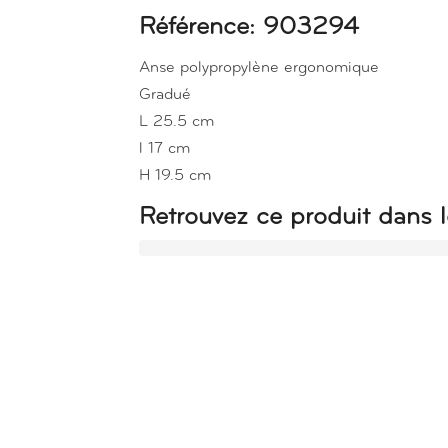
Référence: 903294
Anse polypropylène ergonomique
Gradué
L 25.5 cm
l 17 cm
H 19.5 cm
Retrouvez ce produit dans l