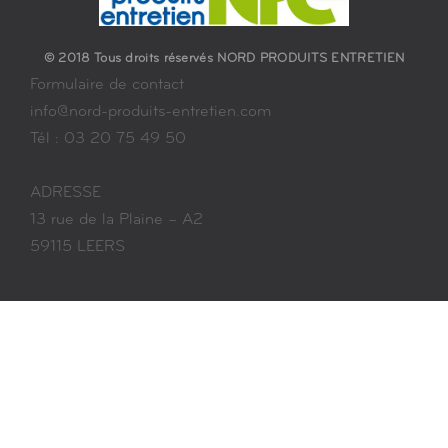
© 2018 Tous droits réservés NORD PRODUITS ENTRETIEN
Formulaire de contact
info@nord-produits-entretien.com
Tél : 03 20 75 49 50
ADRESSE
13 rue de la Plaine – A2
59115 LEERS