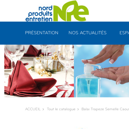
Panneau de gestion des cookies
PRÉSENTATION
NOS ACTUALITÉS
ESP
ACCUEIL
Tout le catalogue
Balai Trapeze Semelle Cao