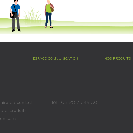
ESPACE COMMUNICATION
NOS PRODUITS
aire de contact
Tél : 03 20 75 49 50
ord-produits-
ien.com