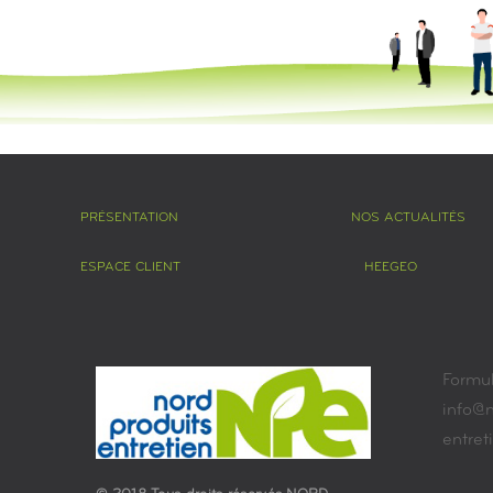
PRÉSENTATION
NOS ACTUALITÉS
ESPACE CLIENT
HEEGEO
Formul
info@n
entret