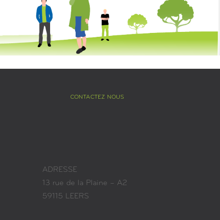
CONTACTEZ NOUS
ADRESSE
13 rue de la Plaine – A2
59115 LEERS