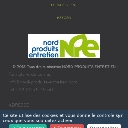
ESPACE CLIENT
HEEGEO
© 2018 Tous droits réservés NORD PRODUITS ENTRETIEN
Formulaire de contact
info@nord-produits-entretien.com
Tél : 03 20 75 49 50
ADRESSE
13 rue de la Plaine – A2
Ce site utilise des cookies et vous donne le contrôle sur
X
ceux que vous souhaitez activer
59115 LEERS