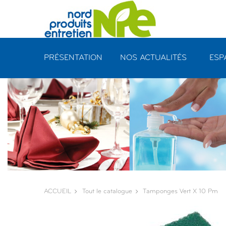
Panneau de gestion des cookies
PRÉSENTATION
NOS ACTUALITÉS
ESP
ACCUEIL
Tout le catalogue
Tamponges Vert X 10 Pm