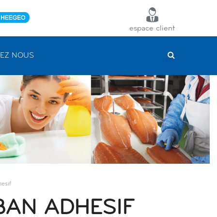
espace client
EZ NOUS
esif
AN ADHESIF