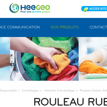
ACE COMMUNICATION
NOS PRODUITS
CONTACT
-Responsable
Emballages
Adhesifs D'emballage
Rouleau Ruban Adh
ROULEAU RUB