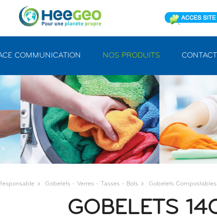
ACE COMMUNICATION
NOS PRODUITS
CONTACT
-Responsable
Gobelets - Verres - Tasses - Bols
Gobelets Compostables
GOBELETS 14C