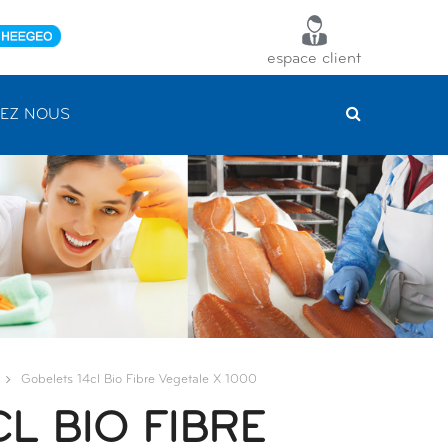
espace client
EZ NOUS
Gobelets 14cl Bio Fibre Vegetale X 1000
L BIO FIBRE