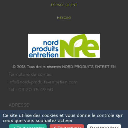
ESPACE CLIENT
HEEGEO
© 2018 Tous droits réservés NORD PRODUITS ENTRETIEN
Formulaire de contact
info@nord-produits-entretien.com
Tél : 03 20 75 49 50
ADRESSE
13 rue de la Plaine – A2
Ce site utilise des cookies et vous donne le contrôle sur
X
ceux que vous souhaitez activer
59115 LEERS