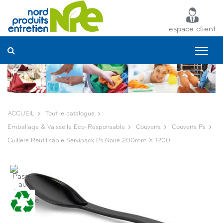
Panneau de gestion des cookies
espace client
ACCUEIL
Tout le catalogue
Emballage & Vaisselle Eco-Responsable
Couverts
Couverts Ps
Cuillere Reutilisable Servipack Ps Noire 200mm X 1200