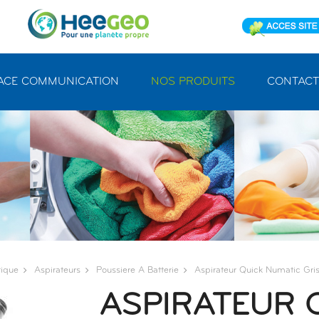
ACE COMMUNICATION
NOS PRODUITS
CONTACT
rique
Aspirateurs
Poussiere A Batterie
Aspirateur Quick Numatic Gris
ASPIRATEUR 