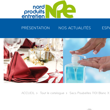
Panneau de gestion des cookies
PRÉSENTATION
NOS ACTUALITÉS
ESP
ACCUEIL
Tout le catalogue
Sacs Poubelles 110l Blanc 