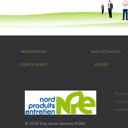
PRÉSENTATION
NOS ACTUALITÉS
ESPACE CLIENT
HEEGEO
Formul
info@n
entret
© 2018 Tous droits réservés NORD