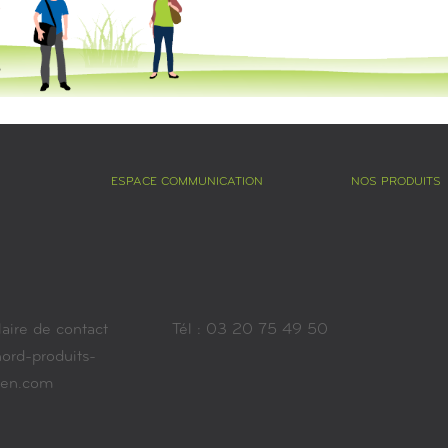
ESPACE COMMUNICATION
NOS PRODUITS
aire de contact
Tél : 03 20 75 49 50
ord-produits-
ien.com