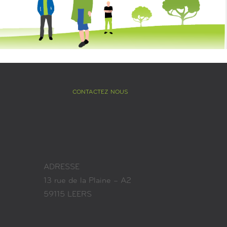
CONTACTEZ NOUS
ADRESSE
13 rue de la Plaine – A2
59115 LEERS